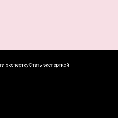
ти экспертку
Стать эксперткой