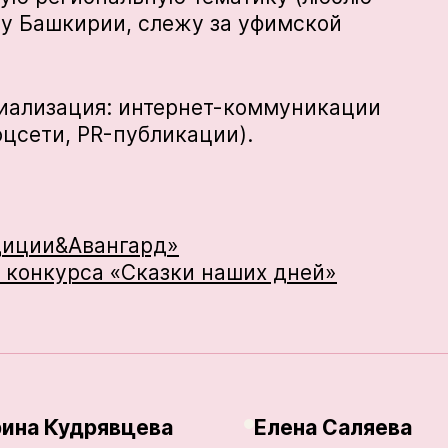
ру Башкирии, слежу за уфимской
циализация: интернет-коммуникации
оцсети, PR-публикации).
адиции&Авангард»
е конкурса «Сказки наших дней»
рина Кудрявцева
Елена Саляева