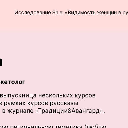
Исследование Sh.e: «Видимость женщин в р
а
ркетолог
 выпускница нескольких курсов
 в рамках курсов рассказы
и в журнале «Традиции&Авангард».
зую региональную тематику (люблю