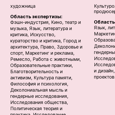
художница
Культуро
продюсер
Область экспертизы:
Область
Фэшн-индустрия,
Кино, театр и
Язык, лит
музыка,
Язык, литература и
Маркетин
критика,
Искусство,
Образова
кураторство и критика,
Город и
Деколони
архитектура,
Право,
Здоровье и
гендерны
спорт,
Маркетинг и реклама,
Исследов
Ремесло,
Работа с животными,
Исследов
Образовательные практики,
и дизайн,
Благотворительность и
проектов
активизм,
Культура памяти,
Философия и психология,
Деколониальная мысль и
гендерные исследования,
Исследования общества,
Политическая теория и
практика,
Исследование