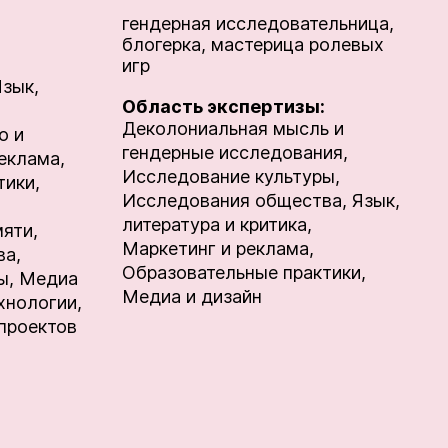
гендерная исследовательница,
блогерка, мастерица ролевых
игр
Язык,
Область экспертизы:
Деколониальная мысль и
о и
гендерные исследования,
еклама,
Исследование культуры,
тики,
Исследования общества,
Язык,
литература и критика,
мяти,
Маркетинг и реклама,
ва,
Образовательные практики,
ы,
Медиа
Медиа и дизайн
хнологии,
проектов