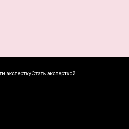
ти экспертку
Стать эксперткой