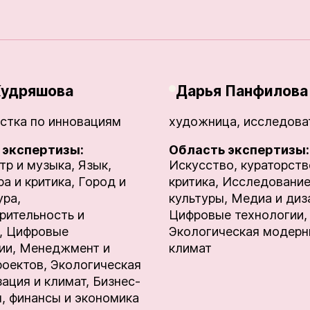
Кудряшова
Дарья Панфилова
стка по инновациям
художница, исследова
 экспертизы:
Область экспертизы:
тр и музыка,
Язык,
Искусство, кураторств
а и критика,
Город и
критика,
Исследовани
ура,
культуры,
Медиа и диз
рительность и
Цифровые технологии,
,
Цифровые
Экологическая модерн
ии,
Менеджмент и
климат
роектов,
Экологическая
ация и климат,
Бизнес-
, финансы и экономика