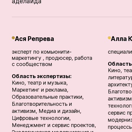
аделаида
Ася Репрева
Алла 
эксперт по комьюнити-
специали
маркетингу , продюсер, работа
Область
с сообществом
Кино, теа
Область экспертизы:
литератур
Кино, театр и музыка,
архитект
Маркетинг и реклама,
Благотво
Образовательные практики,
активизм
Благотворительность и
технолог
активизм,
Медиа и дизайн,
сервис п
Цифровые технологии,
модерниз
Менеджмент и сервис проектов,
процессы