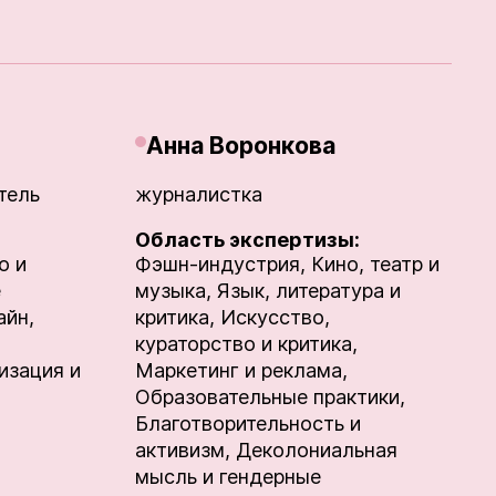
Анна Воронкова
тель
журналистка
Область экспертизы:
о и
Фэшн-индустрия,
Кино, театр и
е
музыка,
Язык, литература и
айн,
критика,
Искусство,
кураторство и критика,
изация и
Маркетинг и реклама,
Образовательные практики,
Благотворительность и
активизм,
Деколониальная
мысль и гендерные